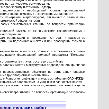
ествления надзора в области промышленной безопасности,
тов по техническому регулированию
ехнологическому и атомному надзору
щих надежность и необходимый уровень промышленной
 использования в базовых отраслях промышленности
и измерений энергоресурсов, связанных с реализацией
ергетической эффективности
ловых электрических станций по вопросам организации
еральной службы по экологическому, технологическому и
енных служащих
осам организации и проведения контроля и надзора за
ргии, на подземных объектах и при проведении взрывных
жарной безопасности на объектах использования атомной
реализации федеральной целевой программы "Пожарная
 строительства и электросетевого хозяйства
а рабочих местах в структурных подразделениях филиалов
 производственных объектов» по регистрации опасных
ленные грузоподъемные механизмы»
в хозяйстве электрификации и электроснабжения ОАО «РЖД»
ехническими работниками на угольных и сланцевых шахтах
из указанных актов или их отдельных положений в целях
тановок потребителей по вопросам организации безопасной