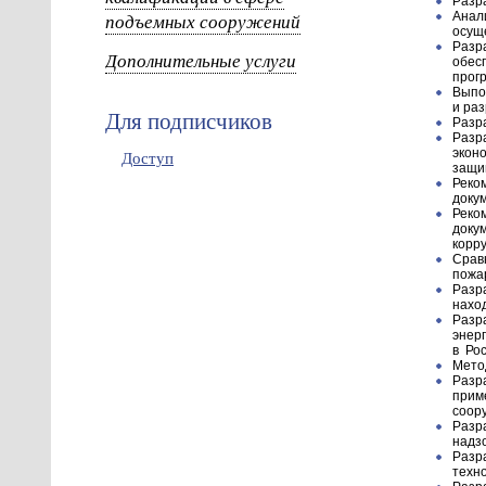
Разр
подъемных сооружений
Анал
осущ
Разр
Дополнительные услуги
обес
прог
Выпо
и ра
Для подписчиков
Разр
Разр
экон
Доступ
защи
Реко
доку
Реко
доку
корр
Срав
пожа
Разр
нахо
Разр
энер
в Рос
Мето
Разр
прим
соор
Разр
надз
Разр
техн