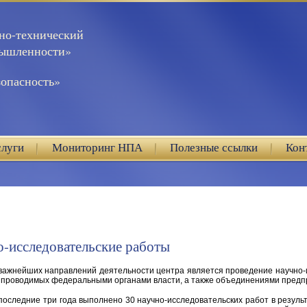
но-технический
мышленности»
опасность»
слуги
Мониторинг НПА
Полезные ссылки
Кон
-исследовательские работы
важнейших направлений деятельности центра является проведение научно-и
, проводимых федеральными органами власти, а также объединениями предп
 последние три года выполнено 30 научно-исследовательских работ в резуль