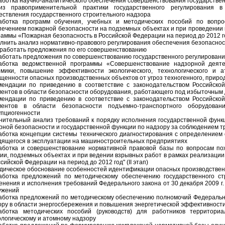
аботка научно-аналитического обеспечения совершенствования государстве
из правоприменительной практики государственного регулирования 
ествления государственного строительного надзора
аботка программ обучения, учебных и методических пособий по вопр
печением пожарной безопасности на подземных объектах и при проведении
раммы «Пожарная безопасность в Российской Федерации на период до 2012 
лнить анализ нормативно-правового регулирования обеспечения безопасн
зработать предложения по его совершенствованию
аботать предложения по совершенствованию государственного регулирован
аботка ведомственной программы «Совершенствование надзорной деяте
омики, повышение эффективности экологического, технологического и
щенности опасных производственных объектов от угроз техногенного, природ
мендации по приведению в соответствие с законодательством Российск
ментов в области безопасности оборудования, работающего под избыточным 
мендации по приведению в соответствие с законодательством Российск
ментов в области безопасности подъемно-транспортного оборудова
упциогенности
нительный анализ требований к порядку исполнения государственной функ
рной безопасности и государственной функции по надзору за соблюдением 
аботка концепции системы технического диагностирования с определением 
дящегося в эксплуатации на машиностроительных предприятиях
аботка и совершенствование нормативной правовой базы по вопросам по
гии, подземных объектах и при ведении взрывных работ в рамках реализац
сийской Федерации на период до 2012 год" (II этап)
дическое обоснование особенностей идентификации опасных производствен
аботка предложений по методическому обеспечению государственного с
енения и исполнения требований Федерального закона от 30 декабря 2009 г.
ужений
аботка предложений по методическому обеспечению полномочий Федерально
ору в области энергосбережения и повышения энергетической эффективност
аботка методических пособий (руководств) для работников территори
ологическому и атомному надзору