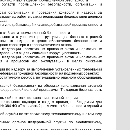
нной политики в сфере промышленной безопасности
в области промышленной безопасности, организации и
осам организации и проведения контроля и надзора за
 взрывных работ в рамках реализации федеральной целевой
года»
ости угледобывающей и сланцедобывающей промышленности
ия в области промышленной безопасности
льности в условиях реструктуризации базовых отраслей
 атомного надзора в целях обеспечения безопасности и
ного характера и террористических актов»
ой Федерации нормативных правовых актов и нормативных
давлением в целях снижения коррупциогенности
ой Федерации нормативных правовых актов и нормативных
ния и процессов его эксплуатации в целях снижения
ции по надзору за выполнением установленных требований
требований пожарной безопасности на подземных объектах
остаточного ресурса потенциально опасного оборудования,
жарной безопасности на объектах использования атомной
ии федеральной целевой программы "Пожарная безопасность
ных объектов использования атомной энергии
троительного надзора и сводам правил, необходимым для
 № 384-ФЗ «Технический регламент о безопасности зданий и
й службы по экологическому, технологическому и атомному
и
альных органов Федеральной службы по экологическому,