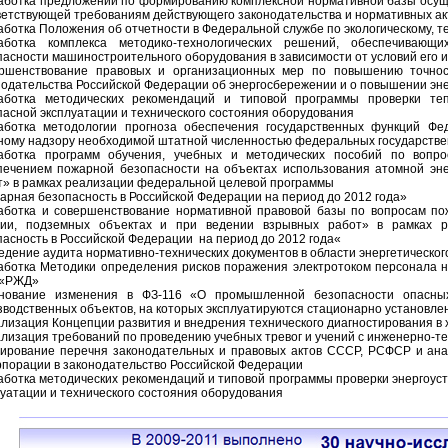
аботка предложений по формированию комплексной нормативной базы осущ
ветствующей требованиям действующего законодательства и нормативных ак
аботка Положения об отчетности в Федеральной службе по экологическому, т
аботка комплекса методико-технологических решений, обеспечиваю
пасности машиностроительного оборудования в зависимости от условий его
ршенствование правовых и организационных мер по повышению точност
нодательства Российской Федерации об энергосбережении и о повышении эн
аботка методических рекомендаций и типовой программы проверки теп
пасной эксплуатации и технического состояния оборудования
аботка методологии прогноза обеспечения государственных функций Фед
ному надзору необходимой штатной численностью федеральных государств
аботка программ обучения, учебных и методических пособий по вопр
печением пожарной безопасности на объектах использования атомной эне
т» в рамках реализации федеральной целевой программы
арная безопасность в Российской Федерации на период до 2012 года»
аботка и совершенствование нормативной правовой базы по вопросам по
гии, подземных объектах и при ведении взрывных работ» в рамках 
пасность в Российской Федерации на период до 2012 года«
едение аудита нормативно-технических документов в области энергетического
аботка Методики определения рисков поражения электротоком персонала н
 «РЖД»
нование изменения в ФЗ-116 «О промышленной безопасности опасных
зводственных объектов, на которых эксплуатируются стационарно установ
ализация Концепции развития и внедрения технического диагностирования 
ализация требований по проведению учебных тревог и учений с инженерно-т
ирование перечня законодательных и правовых актов СССР, РСФСР и анал
рпорации в законодательство Российской Федерации
аботка методических рекомендаций и типовой программы проверки энергоус
луатации и технического состояния оборудования