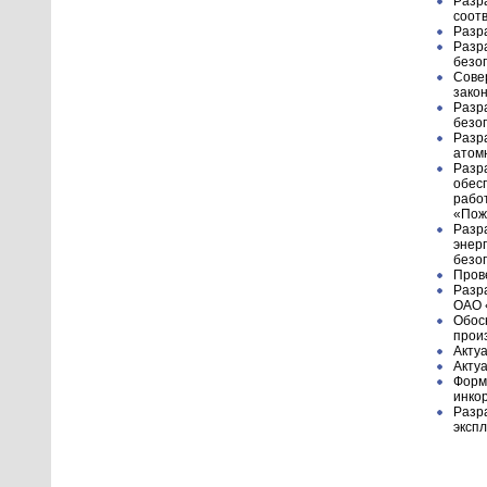
Разр
соот
Разр
Разр
безо
Сове
зако
Разр
безо
Разр
атом
Разр
обес
рабо
«Пож
Разр
энер
безо
Пров
Разр
ОАО
Обос
прои
Акту
Акту
Форм
инко
Разр
эксп