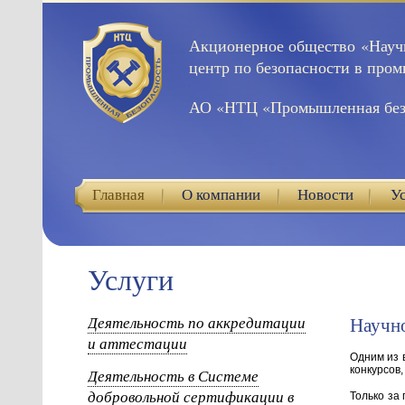
Акционерное общество «Науч
центр по безопасности в про
АО «НТЦ «Промышленная без
Главная
О компании
Новости
У
Услуги
Деятельность по аккредитации
Научно
и аттестации
Одним из 
конкурсов
Деятельность в Системе
добровольной сертификации в
Только за