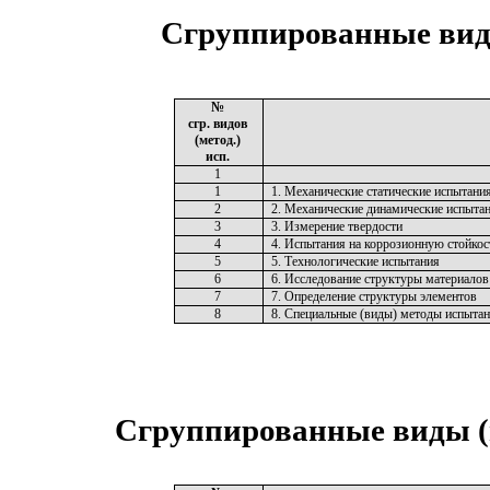
Сгруппированные виды
№
сгр. видов
(метод.)
исп.
1
1
1. Механические статические испытани
2
2. Механические динамические испыта
3
3. Измерение твердости
4
4. Испытания на коррозионную стойкос
5
5. Технологические испытания
6
6. Исследование структуры материалов
7
7. Определение структуры элементов
8
8. Специальные (виды) методы испыта
Сгруппированные виды (м