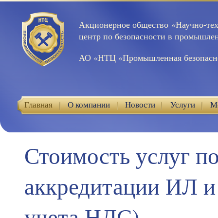
Акционерное общество «Научно-те
центр по безопасности в промышле
АО «НТЦ «Промышленная безопасн
Главная
О компании
Новости
Услуги
М
Контакты
Стоимость услуг п
аккредитации ИЛ и
учета НДС)