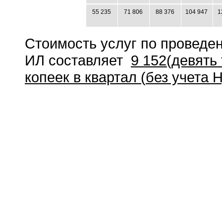
55 235
71 806
88 376
104 947
1
Стоимость услуг по проведе
ИЛ составляет
9 152
(девять
копеек
в квартал
(
без учета 