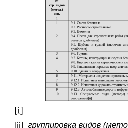
№
сгр. видов
(метод.)
исп.
1
1
9.1. Смеси бетонные
9.2. Растворы строительные
9.3. Цементы
2
9.4. Песок для строительных работ (
отсевов дробления)
9.5. Щебень и гравий (включая смес
дробления)
3
9.6. Грунты
4
9.7. Бетоны, конструкции и изделия бе
9.8. Кирпич и камни керамические и с
9.9. Заполнители пористые неорганичес
5
9.10. Здания и сооружения
6
9.11. Материалы и изделия строительн
7
9.12.1. Испытания материалов на осно
8
9.12.2. Испытания дорожно-строитель
9
9.12.3. Автомобильные дороги, инфра
10
9.13. Специальные виды (методы) и
сооружений
[ii]
[i]
группировка видов (мето
[ii]