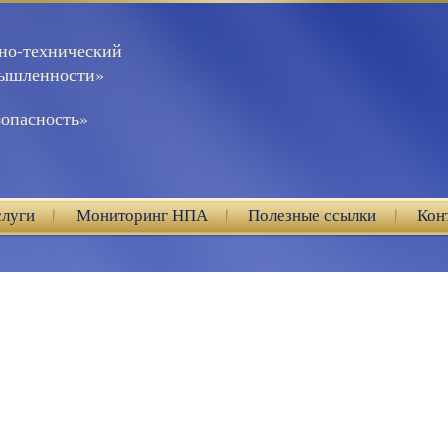
но-технический
мышленности»
опасность»
слуги
Мониторинг НПА
Полезные ссылки
Кон