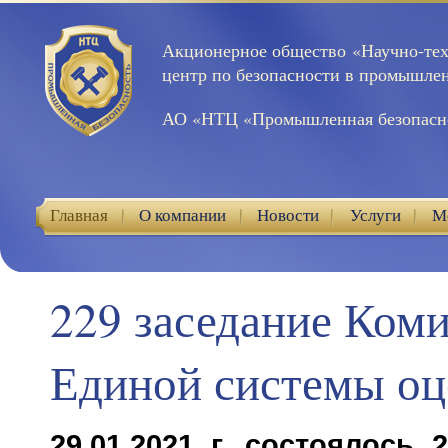
Акционерное общество «Научно-те
центр по безопасности в промышле
АО «НТЦ «Промышленная безопасн
Главная
О компании
Новости
Услуги
М
Контакты
229 заседание Ком
Единой системы оц
29.01.2021 г. состоялось 